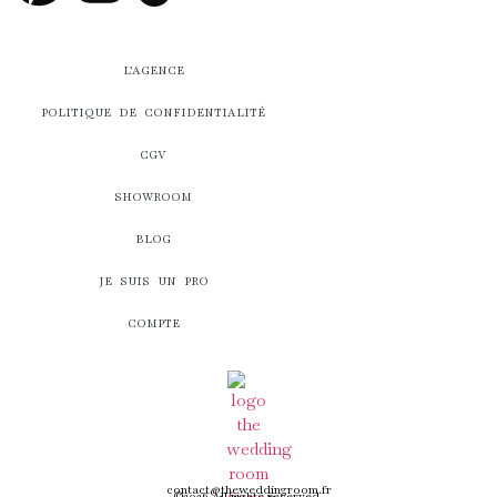
L’AGENCE
POLITIQUE DE CONFIDENTIALITÉ
CGV
SHOWROOM
BLOG
JE SUIS UN PRO
COMPTE
contact@theweddingroom.fr
©2026 All rights reserved.