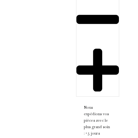
Nous
expédions vos
pièces avec le
plus grand soin
: • 5 jours