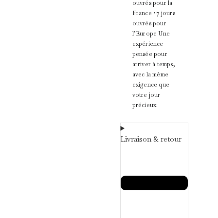
ouvrés pour la
France • 7 jours
ouvrés pour
l’Europe Une
expérience
pensée pour
arriver à temps,
avec la même
exigence que
votre jour
précieux.
Livraison & retour