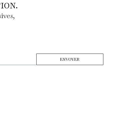
ION.
sives,
ENVOYER