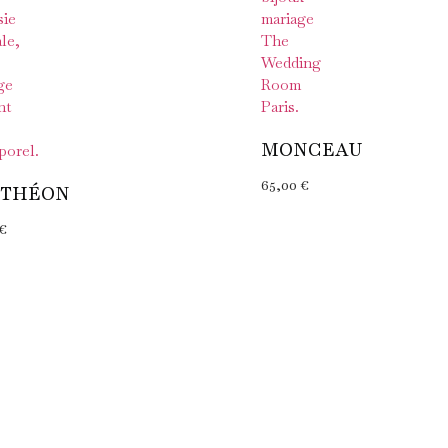
MONCEAU
65,00
€
NTHÉON
€