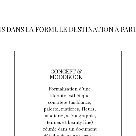
US DANS LA FORMULE DESTINATION À PARTI
CONCEPT &
MOODBOOK
Formalisation d’une
identité esthétique
complète (ambiance,
palette, matières, fleurs,
papeterie, scénographie,
tenues et beauty line)
réunie dans un document
détaillé de 25 à 35 pages.