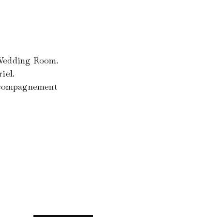
e Wedding Room.
iel.
accompagnement